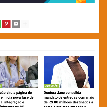
S
ALÔ GOIÁS
eão vira a página do
Doutora Jane consolida
e inicia nova fase de
mandato de entregas com mais
a, integração e
de R$ 80 milhões destinados a
lvimento no DF
obras e projetos em todo o