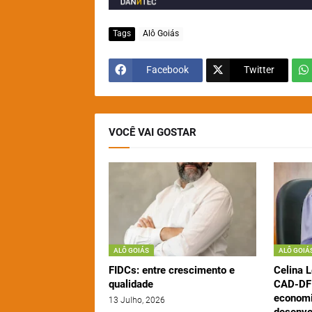
Tags
Alô Goiás
Facebook
Twitter
VOCÊ VAI GOSTAR
ALÔ GOIÁS
ALÔ GOIÁ
FIDCs: entre crescimento e
Celina L
qualidade
CAD-DF 
economi
13 Julho, 2026
desenvo