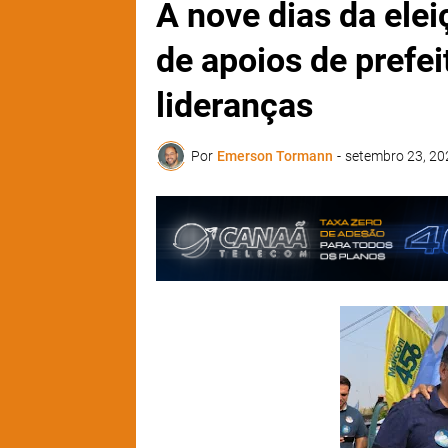
A nove dias da ele
de apoios de prefei
lideranças
Por
Emerson Tormann
-
setembro 23, 20