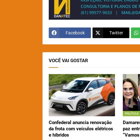
Facebook
Twitter
VOCÊ VAI GOSTAR
POLÍTICA
Confederal anuncia renovação
Damares
da frota com veículos elétricos
paz entr
e híbridos
“Vamos 