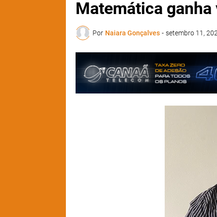
Matemática ganha v
Por
Naiara Gonçalves
-
setembro 11, 20