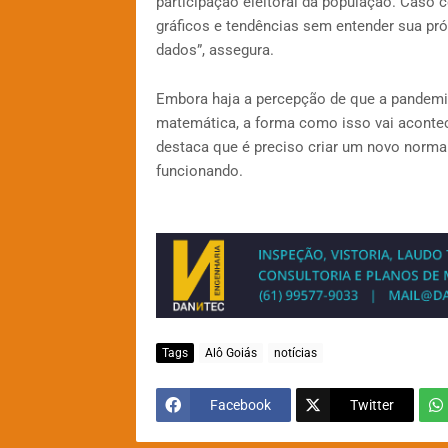
participação eleitoral da população. Caso c
gráficos e tendências sem entender sua pr
dados”, assegura.
Embora haja a percepção de que a pandemia
matemática, a forma como isso vai acontec
destaca que é preciso criar um novo normal
funcionando.
Tags
Alô Goiás
notícias
Facebook
Twitter