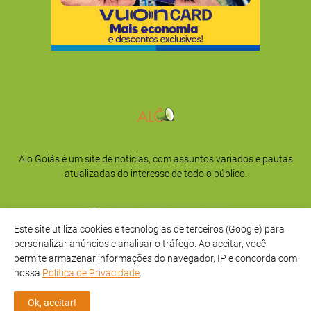
Alo Goiás é um site de notícias, com assuntos variados e pautas
atualizadas do interesse de todo o público.
Este site utiliza cookies e tecnologias de terceiros (Google) para
personalizar anúncios e analisar o tráfego. Ao aceitar, você
permite armazenar informações do navegador, IP e concorda com
nossa
Política de Privacidade
.
Início
Sobre
Privacidade
Contato
Ok, aceitar!
Direitos Reservados -
Alô Goiás