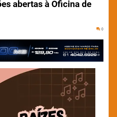
ões abertas à Oficina de
0