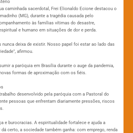
tério
a caminhada sacerdotal, Frei Elionaldo Ecione destacou o
adinho (MG), durante a tragédia causada pelo
ompanhamento às famílias vítimas do desastre,
spiritual e humano em situações de dor e perda.
 nunca deixa de existir. Nosso papel foi estar ao lado das
iedade", afirmou.
sumir a paróquia em Brasília durante o auge da pandemia,
e novas formas de aproximação com os fiéis.
os
 trabalho desenvolvido pela paróquia com a Pastoral do
mente pessoas que enfrentam diariamente pressões, riscos
s.
 e burocracias. A espiritualidade fortalece e ajuda a
r dá certo, a sociedade também ganha: com emprego, renda