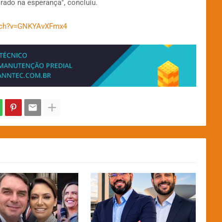
rado na esperança", concluiu.
atch?v=GNKYAvXFmx4