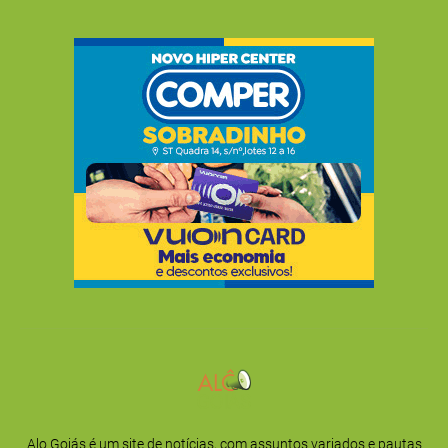
Alo Goiás é um site de notícias, com assuntos variados e pautas