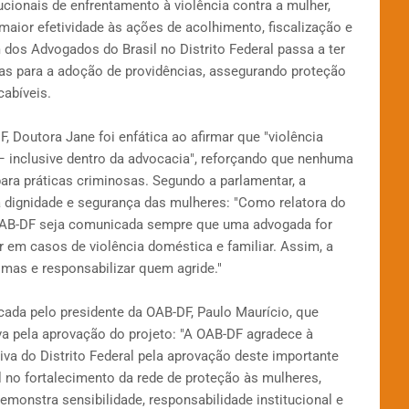
ucionais de enfrentamento à violência contra a mulher,
maior efetividade às ações de acolhimento, fiscalização e
 dos Advogados do Brasil no Distrito Federal passa a ter
as para a adoção de providências, assegurando proteção
cabíveis.
, Doutora Jane foi enfática ao afirmar que "violência
– inclusive dentro da advocacia", reforçando que nenhuma
ara práticas criminosas. Segundo a parlamentar, a
a dignidade e segurança das mulheres: "Como relatora do
 OAB-DF seja comunicada sempre que uma advogada for
 em casos de violência doméstica e familiar. Assim, a
imas e responsabilizar quem agride."
ada pelo presidente da OAB-DF, Paulo Maurício, que
va pela aprovação do projeto: "A OAB-DF agradece à
va do Distrito Federal pela aprovação deste importante
 no fortalecimento da rede de proteção às mulheres,
demonstra sensibilidade, responsabilidade institucional e