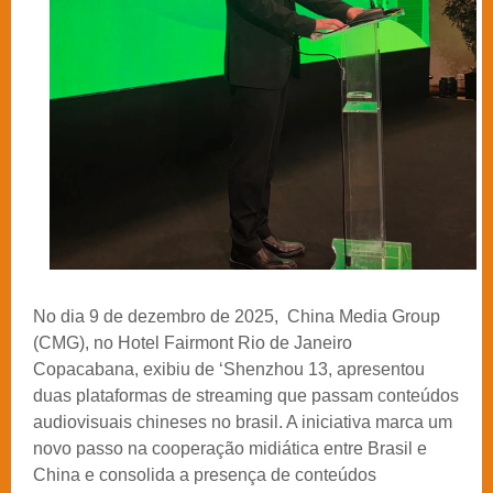
No dia 9 de dezembro de 2025, China Media Group
(CMG), no Hotel Fairmont Rio de Janeiro
Copacabana, exibiu de ‘Shenzhou 13, apresentou
duas plataformas de streaming que passam conteúdos
audiovisuais chineses no brasil. A iniciativa marca um
novo passo na cooperação midiática entre Brasil e
China e consolida a presença de conteúdos