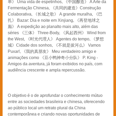
串》
Uma vida de espetinhos,
《中国
酿造》
A Arte da
Fermentação Chinesa,
《共同的建造》
Construção
Colaborativa,
《
长城之歌》
A grande muralha,
《巴
扎》
Bazar: Dia e noite em Xinjiang,
《再登地球之
巅》
A expedição ao planalto mais alto, além das
séries
《三体》
Three-Body,
《
风起西州》
Wind from
the West,
《
时光代理人》
Agentes do tempo,
《梦想
城》
Cidade dos sonhos,
《不就是拔河么》
Vamos
Puxar!,
《我的真朋友》
Meu verdadeiro amigo e
animações como
《豆小
鸭神奇小分队》
P. King -
Amigos da aventura, já foram exibidos no país, com
audiência crescente e ampla repercussão.
O objetivo é o de aprofundar o conhecimento mútuo
entre as sociedades brasileira e chinesa, oferecendo
ao público local um retrato plural da China
contemporânea e criando novas oportunidades de