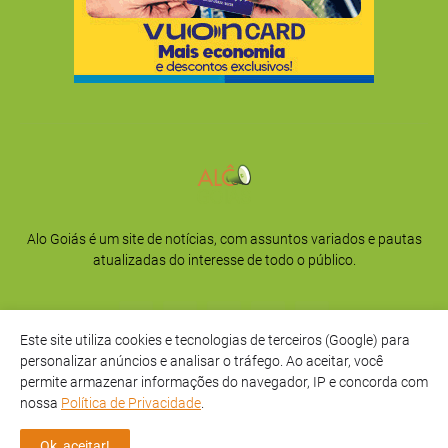
Alo Goiás é um site de notícias, com assuntos variados e pautas
atualizadas do interesse de todo o público.
Este site utiliza cookies e tecnologias de terceiros (Google) para
personalizar anúncios e analisar o tráfego. Ao aceitar, você
permite armazenar informações do navegador, IP e concorda com
nossa
Política de Privacidade
.
Início
Sobre
Privacidade
Contato
Ok, aceitar!