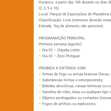
Horários: a partir das 16h durante os dias d
(2, 3, 9 e 10);
Local: Parque de Exposições de Planaltina (
Classificação: Livre (menores deverão est
Entrada: 1kg de alimento não perecível.
PROGRAMAÇÃO PRINCIPAL
Primeira semana (agosto)
– Dia 02 – Cláudia Leitte
– Dia 03 – Zezo Potiguar
PROIBIDA A ENTRADA COM:
– Armas de fogo ou armas brancas (facas, ca
– Substâncias ilícitas e entorpecentes;
– Bebidas alcoólicas, caixas térmicas ou co
– Garrafas de vidro, latas ou qualquer tipo d
– Objetos pontiagudos ou cortantes (tesoura
– Fogos de artifício ou explosivos.