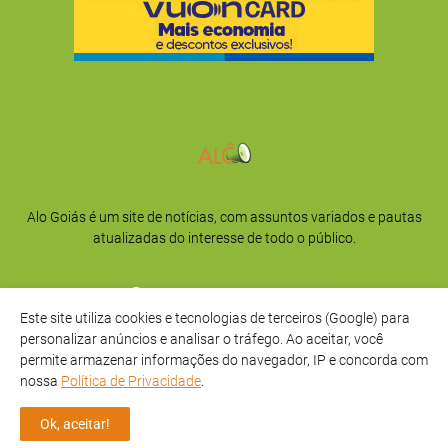
Alo Goiás é um site de notícias, com assuntos variados e pautas
atualizadas do interesse de todo o público.
Este site utiliza cookies e tecnologias de terceiros (Google) para
personalizar anúncios e analisar o tráfego. Ao aceitar, você
permite armazenar informações do navegador, IP e concorda com
nossa
Política de Privacidade
.
Início
Sobre
Privacidade
Contato
Ok, aceitar!
Direitos Reservados -
Alô Goiás