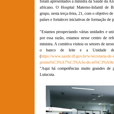
foram apresentados à ministra da Saúde da An
africano. O Hospital Materno-Infantil de B
grupo, nesta terça-feira, 21, com o objetivo de
países e fortalecer iniciativas de formação de 
"Estamos prospectando várias unidades e un
por essa razão, estamos nesse centro de ref
ministra. A comitiva visitou os setores de neon
o banco de leite e a Unidade de C
(
https://www.saude.df.gov.br/w/secretari
promo%C3%A7%C3%A3o-do-m%C3%A9tod
"Aqui há competências muito grandes de pr
Lutucuta.