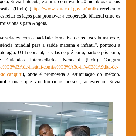
gola, Sílvia Lutucuta, e a uma comitiva de 20 membros do país
rasília (Hmib) (
https://www.saude.df.gov.br/hmib
) recebeu o
 estreitar os laços para promover a cooperação bilateral entre os
profissionais para Angola.
iversidades com capacidade formativa de recursos humanos e,
erência mundial para a saúde materna e infantil", pontuou a
atologia, UTI neonatal, as salas de pré-parto, parto e pós-parto,
uidados Intermediários Neonatal (Ucin) Canguru
a-de-sa%C3%BAde-institui-comiss%C3%A3o-in%C3%A9dita-de-
o-canguru
), onde é promovida a estimulação do método.
ofissionais que vão formar os nossos", acrescentou Sílvia