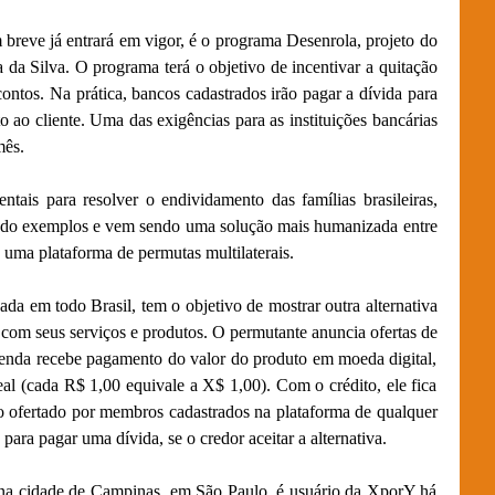
 breve já entrará em vigor, é o programa Desenrola, projeto do
a da Silva. O programa terá o objetivo de incentivar a quitação
ontos. Na prática, bancos cadastrados irão pagar a dívida para
o ao cliente. Uma das exigências para as instituições bancárias
mês.
tais para resolver o endividamento das famílias brasileiras,
ando exemplos e vem sendo uma solução mais humanizada entre
, uma plataforma de permutas multilaterais.
da em todo Brasil, tem o objetivo de mostrar outra alternativa
 com seus serviços e produtos. O permutante anuncia ofertas de
venda recebe pagamento do valor do produto em moeda digital,
l (cada R$ 1,00 equivale a X$ 1,00). Com o crédito, ele fica
ço ofertado por membros cadastrados na plataforma de qualquer
para pagar uma dívida, se o credor aceitar a alternativa.
a cidade de Campinas, em São Paulo, é usuário da XporY há