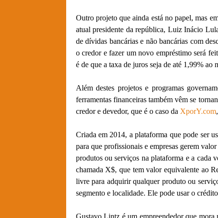
Outro projeto que ainda está no papel, mas em
atual presidente da república, Luiz Inácio Lul
de dívidas bancárias e não bancárias com desc
o credor e fazer um novo empréstimo será feit
é de que a taxa de juros seja de até 1,99% ao 
Além destes projetos e programas governamen
ferramentas financeiras também vêm se torn
credor e devedor, que é o caso da
XporY.com
Criada em 2014, a plataforma que pode ser usa
para que profissionais e empresas gerem valor
produtos ou serviços na plataforma e a cada 
chamada X$, que tem valor equivalente ao Rea
livre para adquirir qualquer produto ou servi
segmento e localidade. Ele pode usar o crédito 
Gustavo Lintz é um empreendedor que mora n