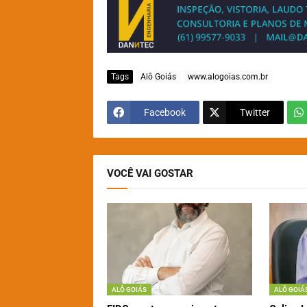
Tags
Alô Goiás
www.alogoias.com.br
Facebook
Twitter
VOCÊ VAI GOSTAR
ALÔ GOIÁS
ALÔ GOIÁ