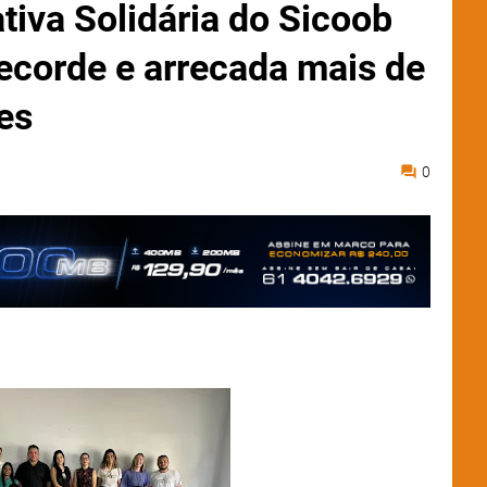
iva Solidária do Sicoob
recorde e arrecada mais de
es
0