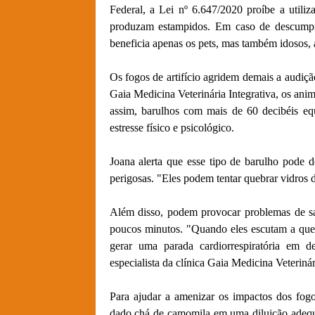
Federal, a Lei nº 6.647/2020 proíbe a utiliza
produzam estampidos. Em caso de descumpr
beneficia apenas os pets, mas também idosos, a
Os fogos de artifício agridem demais a audiçã
Gaia Medicina Veterinária Integrativa, os an
assim, barulhos com mais de 60 decibéis e
estresse físico e psicológico.
Joana alerta que esse tipo de barulho pode d
perigosas. "Eles podem tentar quebrar vidros d
Além disso, podem provocar problemas de sa
poucos minutos. "Quando eles escutam a que
gerar uma parada cardiorrespiratória em d
especialista da clínica Gaia Medicina Veterinár
Para ajudar a amenizar os impactos dos fogos
dado chá de camomila em uma diluição adequa