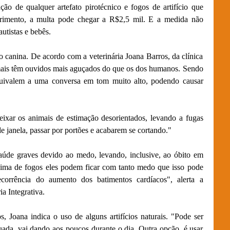
ção de qualquer artefato pirotécnico e fogos de artifício que
imento, a multa pode chegar a R$2,5 mil. E a medida não
utistas e bebês.
o canina. De acordo com a veterinária Joana Barros, da clínica
imais têm ouvidos mais aguçados do que os dos humanos. Sendo
quivalem a uma conversa em tom muito alto, podendo causar
eixar os animais de estimação desorientados, levando a fugas
e janela, passar por portões e acabarem se cortando."
úde graves devido ao medo, levando, inclusive, ao óbito em
ima de fogos eles podem ficar com tanto medo que isso pode
ecorrência do aumento dos batimentos cardíacos", alerta a
ia Integrativa.
, Joana indica o uso de alguns artifícios naturais. "Pode ser
da, vai dando aos poucos durante o dia. Outra opção, é usar