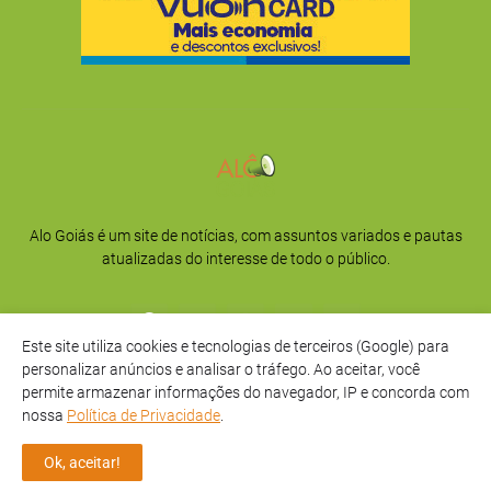
Alo Goiás é um site de notícias, com assuntos variados e pautas
atualizadas do interesse de todo o público.
Este site utiliza cookies e tecnologias de terceiros (Google) para
personalizar anúncios e analisar o tráfego. Ao aceitar, você
permite armazenar informações do navegador, IP e concorda com
nossa
Política de Privacidade
.
Início
Sobre
Privacidade
Contato
Ok, aceitar!
Direitos Reservados -
Alô Goiás