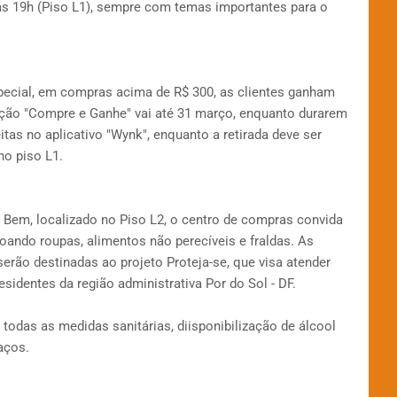
s 19h (Piso L1), sempre com temas importantes para o
ecial, em compras acima de R$ 300, as clientes ganham
ão "Compre e Ganhe" vai até 31 março, enquanto durarem
tas no aplicativo "Wynk", enquanto a retirada deve ser
no piso L1.
 Bem, localizado no Piso L2, o centro de compras convida
 doando roupas, alimentos não perecíveis e fraldas. As
rão destinadas ao projeto Proteja-se, que visa atender
sidentes da região administrativa Por do Sol - DF.
odas as medidas sanitárias, diisponibilização de álcool
aços.