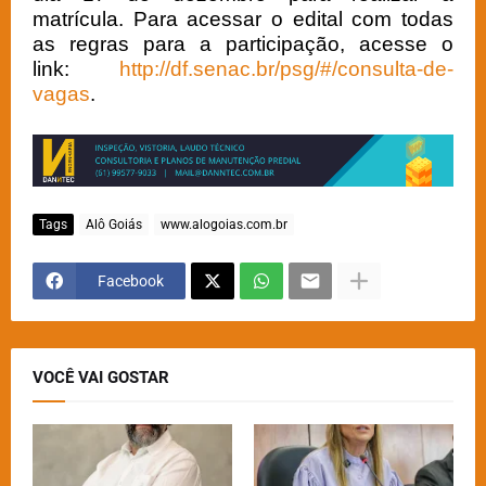
matrícula. Para acessar o edital com todas
as regras para a participação, acesse o
link:
http://df.senac.br/psg/#/consulta-de-
vagas
.
Tags
Alô Goiás
www.alogoias.com.br
Facebook
VOCÊ VAI GOSTAR