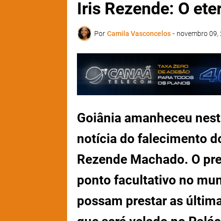
Iris Rezende: O ete
Por
Camila Vasconcelos
-
novembro 09,
Goiânia amanheceu nesta 
notícia do falecimento do
Rezende Machado. O pref
ponto facultativo no mun
possam prestar as última