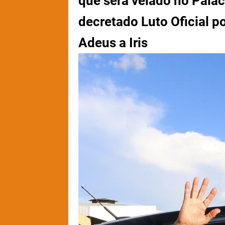
que será velado no Palá
decretado Luto Oficial po
Adeus a Iris