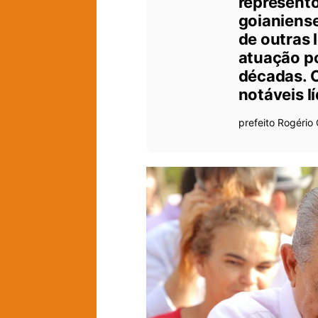
represento
goianiense
de outras 
atuação po
décadas. O
notáveis lí
prefeito Rogério