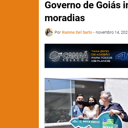
Governo de Goiás i
moradias
Por
Rainne Del Sarto
-
novembro 14, 202