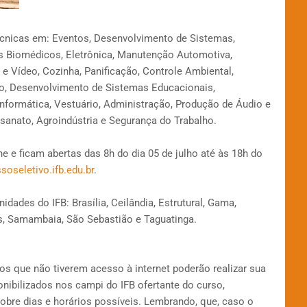
écnicas em: Eventos, Desenvolvimento de Sistemas,
s Biomédicos, Eletrônica, Manutenção Automotiva,
 e Vídeo, Cozinha, Panificação, Controle Ambiental,
ado, Desenvolvimento de Sistemas Educacionais,
nformática, Vestuário, Administração, Produção de Áudio e
esanato, Agroindústria e Segurança do Trabalho.
e e ficam abertas das 8h do dia 05 de julho até às 18h do
soseletivo.ifb.edu.br
.
dades do IFB: Brasília, Ceilândia, Estrutural, Gama,
s, Samambaia, São Sebastião e Taguatinga.
os que não tiverem acesso à internet poderão realizar sua
nibilizados nos campi do IFB ofertante do curso,
re dias e horários possíveis. Lembrando, que, caso o