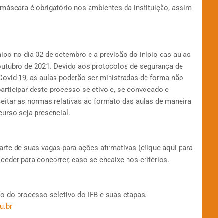
áscara é obrigatório nos ambientes da instituição, assim
ônico no dia 02 de setembro e a previsão do início das aulas
outubro de 2021. Devido aos protocolos de segurança de
vid-19, as aulas poderão ser ministradas de forma não
participar deste processo seletivo e, se convocado e
 aceitar as normas relativas ao formato das aulas de maneira
curso seja presencial.
parte de suas vagas para ações afirmativas (clique aqui para
oceder para concorrer, caso se encaixe nos critérios.
o do processo seletivo do IFB e suas etapas.
u.br