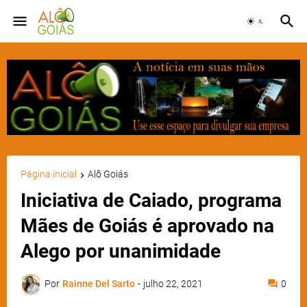
Página inicial
Alô Goiás
Iniciativa de Caiado, programa
Mães de Goiás é aprovado na
Alego por unanimidade
Por
Rainne Del Sarto
-
julho 22, 2021
0