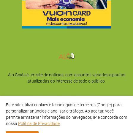
Alo Goiás é um site de notícias, com assuntos variados e pautas
atualizadas do interesse de todo o público.
Este site utiliza cookies e tecnologias de terceiros (Google) para
personalizar anúncios e analisar o tráfego. Ao aceitar, você
permite armazenar informações do navegador, IP e concorda com
nossa
Política de Privacidade
.
Início
Sobre
Privacidade
Contato