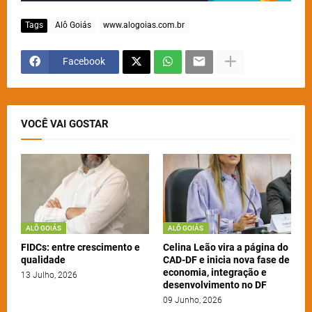
Tags
Alô Goiás
www.alogoias.com.br
Facebook
VOCÊ VAI GOSTAR
ALÔ GOIÁS
ALÔ GOIÁS
FIDCs: entre crescimento e
Celina Leão vira a página do
qualidade
CAD-DF e inicia nova fase de
economia, integração e
13 Julho, 2026
desenvolvimento no DF
09 Junho, 2026