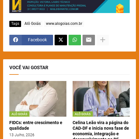
Tags
Alô Goiás
www.alogoias.com.br
Facebook
VOCÊ VAI GOSTAR
ALÔ GOIÁS
ALÔ GOIÁS
FIDCs: entre crescimento e
Celina Leão vira a página do
qualidade
CAD-DF e inicia nova fase de
economia, integração e
13 Julho, 2026