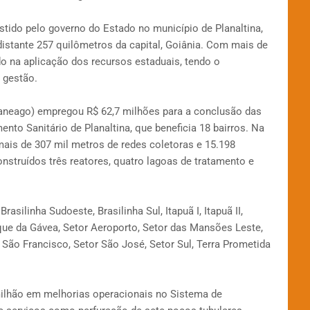
stido pelo governo do Estado no município de Planaltina,
 distante 257 quilômetros da capital, Goiânia. Com mais de
do na aplicação dos recursos estaduais, tendo o
 gestão.
neago) empregou R$ 62,7 milhões para a conclusão das
to Sanitário de Planaltina, que beneficia 18 bairros. Na
mais de 307 mil metros de redes coletoras e 15.198
nstruídos três reatores, quatro lagoas de tratamento e
rasilinha Sudoeste, Brasilinha Sul, Itapuã I, Itapuã II,
que da Gávea, Setor Aeroporto, Setor das Mansões Leste,
r São Francisco, Setor São José, Setor Sul, Terra Prometida
ilhão em melhorias operacionais no Sistema de