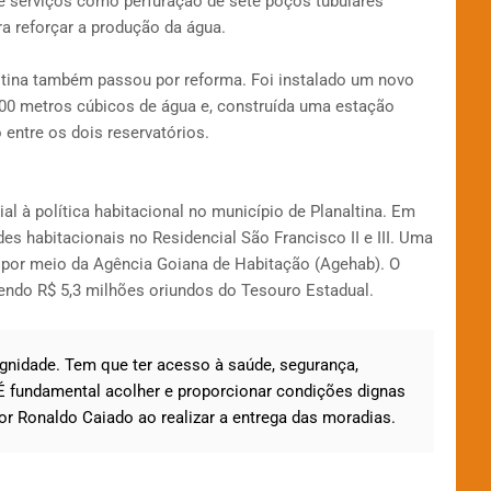
 serviços como perfuração de sete poços tubulares
ra reforçar a produção da água.
tina também passou por reforma. Foi instalado um novo
00 metros cúbicos de água e, construída uma estação
o entre os dois reservatórios.
l à política habitacional no município de Planaltina. Em
s habitacionais no Residencial São Francisco II e III. Uma
 por meio da Agência Goiana de Habitação (Agehab). O
 sendo R$ 5,3 milhões oriundos do Tesouro Estadual.
gnidade. Tem que ter acesso à saúde, segurança,
. É fundamental acolher e proporcionar condições dignas
dor Ronaldo Caiado ao realizar a entrega das moradias.