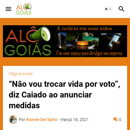
Página inicial
“Não vou trocar vida por voto”,
diz Caiado ao anunciar
medidas
Por
Rainne Del Sarto
-
março 16, 2021
0