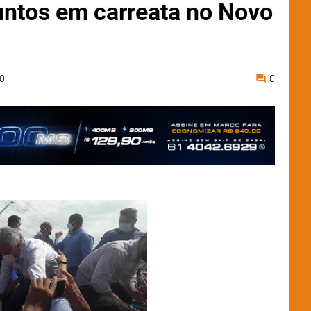
untos em carreata no Novo
0
0